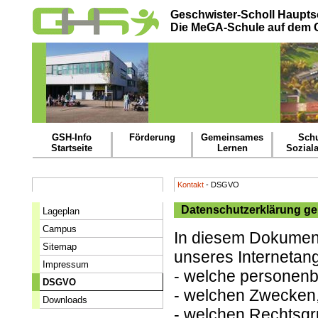
Geschwister-Scholl Haupts
Die MeGA-Schule auf dem
GSH-Info
Förderung
Gemeinsames
Schu
Startseite
Lernen
Soziala
Kontakt
- DSGVO
Datenschutzerklärung g
Lageplan
Campus
In diesem Dokument
Sitemap
unseres Internetan
Impressum
- welche personen
DSGVO
- welchen Zwecken,
Downloads
- welchen Rechtsgr