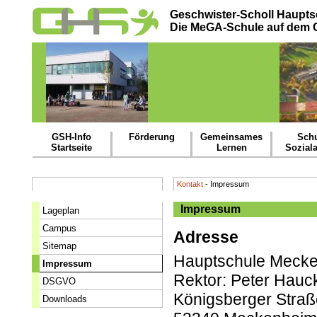
Geschwister-Scholl Haupts
Die MeGA-Schule auf dem
GSH-Info
Förderung
Gemeinsames
Schu
Startseite
Lernen
Soziala
Kontakt
- Impressum
Impressum
Lageplan
Campus
Adresse
Sitemap
Hauptschule Meck
Impressum
Rektor: Peter Hauc
DSGVO
Königsberger Straß
Downloads