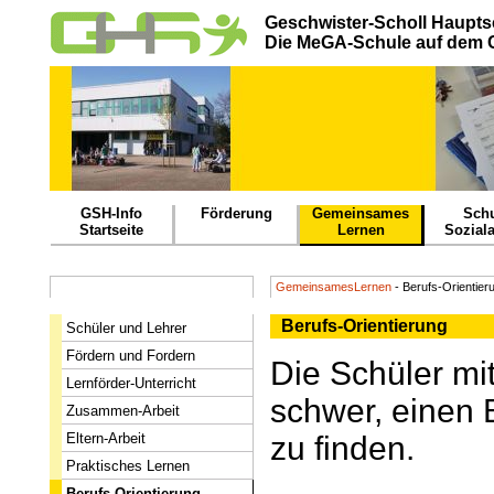
Geschwister-Scholl Haupts
Die MeGA-Schule auf dem
GSH-Info
Förderung
Gemeinsames
Schu
Startseite
Lernen
Soziala
GemeinsamesLernen
- Berufs-Orientier
Berufs-Orientierung
Schüler und Lehrer
Fördern und Fordern
Die Schüler m
Lernförder-Unterricht
schwer, einen 
Zusammen-Arbeit
Eltern-Arbeit
zu finden.
Praktisches Lernen
Berufs-Orientierung