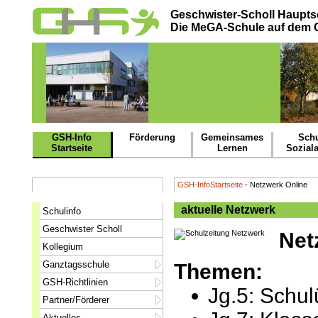
Geschwister-Scholl Haupts
Die MeGA-Schule auf dem
GSH-Info
Förderung
Gemeinsames
Schu
Startseite
Lernen
Soziala
GSH-InfoStartseite
- Netzwerk Online
aktuelle Netzwerk
Schulinfo
Geschwister Scholl
Net
Kollegium
Ganztagsschule
Themen:
GSH-Richtlinien
Jg.5: Schu
Partner/Förderer
Aktuelles