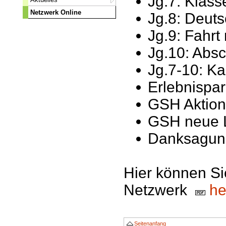
Jg.7: Klass
Netzwerk Online
Jg.8: Deut
Jg.9: Fahrt
Jg.10: Absc
Jg.7-10: Ka
Erlebnispar
GSH Aktion
GSH neue 
Danksagung
Hier können Sie
Netzwerk
he
Seitenanfang